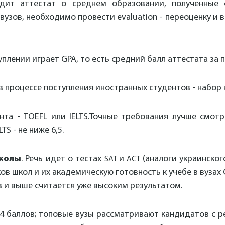
дит аттестат о среднем образовании, полученные
узов, необходимо провести evaluation - переоценку и 
уплении играет GPA, то есть средний балл аттестата за 
 в процессе поступления иностранных студентов - набор
анта - TOEFL или IELTS.Точные требования лучше смотр
TS - не ниже 6,5.
школы
. Речь идет о тестах
и
(аналоги украинског
SAT
ACT
в школ и их академическую готовность к учебе в вузах 
ов и выше считается уже высоким результатом.
4 баллов; топовые вузы рассматривают кандидатов с ре