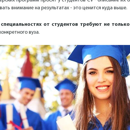
ерских программ просят у студентов CV - описание их 
вать внимание на результатах - это ценится куда выше.
специальностях от студентов требуют не только
конкретного вуза.