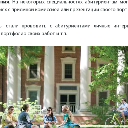
ания
. На некоторых специальностях абитуриентам мо
иях с приемной комиссией или презентации своего порт
ы стали проводить с абитуриентами личные интерв
портфолио своих работ и т.п.