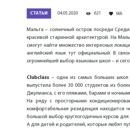
СТАТЬИ
04.05.2020
621
565
Мальта – солнечный остров посреди Среди
красивой старинной архитектурой. На Маль
смогут найти множество интересных локаци
английский язык тут официальный. В связ
огромнейший выбор языковых школ – и сегод
Clubclass
– одна из самых больших школ 
выпустила более 30 000 студентов из боле
Джулианса, с его пляжами, барами и ночными
На ряду с просторными кондиционирован
комфортабельная резиденция находится че
большой выбор круглогодичных курсов для 
А для детей и родителей, которые любят пу