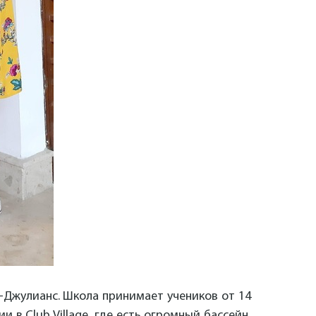
т-Джулианс. Школа принимает учеников от 14
 в Club Village, где есть огромный бассейн,