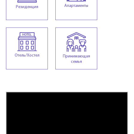
Апартаменты
Резиденция
Отель/Хостел
Принимающая
семья