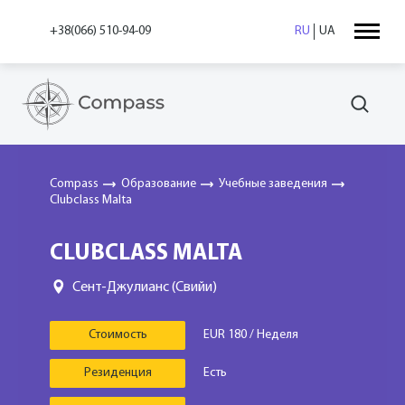
+38(066) 510-94-09
RU
UA
Compass
Образование
Учебные заведения
Clubclass Malta
CLUBCLASS MALTA
Сент-Джулианс (Свийи)
Стоимость
EUR 180 / Неделя
Резиденция
Есть