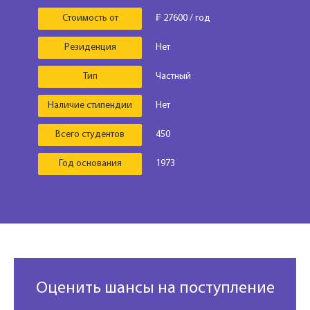
Стоимость от
₣ 27600 / год
Резиденция
Нет
Тип
Частный
Наличие стипендии
Нет
Всего студентов
450
Год основания
1973
Оценить шансы на поступление