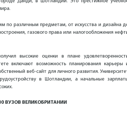
 городе Данди, в Шотландии. Это престижное учебно
мира.
мм по различным предметам, от искусства и дизайна д
ностроения, газового права или налогообложения нефт
олучил высокие оценки в плане удовлетворенност
итете включают возможность планирования карьеры 
обственный веб-сайт для личного развития. Университе
рудоустройству в Шотландии, а начальные зарплат
соких.
30 ВУЗОВ ВЕЛИКОБРИТАНИИ