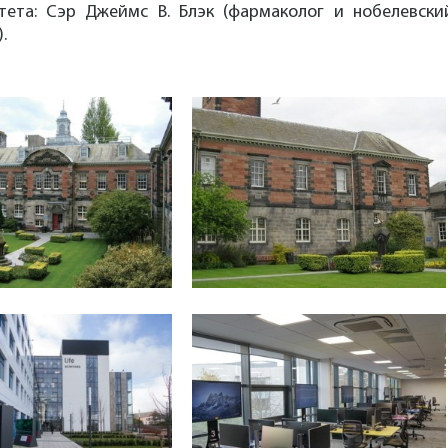
тета: Сэр Джеймс В. Блэк (фармаколог и нобелевски
.