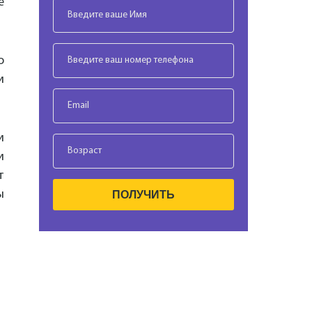
е
о
и
и
и
т
ы
ПОЛУЧИТЬ