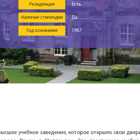
Резиденция
Есть
Наличие стипендии
Да
Год основания
1967
е высшее учебное заведение, которое открыло свои двер