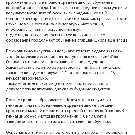
протяжении 5 лет и неполной средней школы, обучение в
которой длится 4 года. После 9 классов средней школы ученики
получают сертификат об окончании средней школы. В
обязательную программу в чешских школах, как правило, входит
изучение чешского языка и литературы, математики,
иностранного языка и естественных наук.
Студенты, которые намерены далее получать высшее
образование продолжают обучение в старшей школе еще 4 года.
По окончанию выпускники получают аттестат и сдают экзамены.
Это обязательные условия для поступления в чешский ВУЗы.
Отличается и система оценивания знаний студентов.
Успеваемость студентов оценивается по пятибалльной шкале,
только если студент получает “1”- это отличная оценка, а “5”-
неудовлетворительно.
Также многие чешские лицеи и гимназии предлагают и
довузовскую подготовку для своих будущих студентов.
Полное среднее образование в Чехии можно получить в
гимназии, лицее, объединенной средней школе, средней
профессиональной школе или в средней технической школе. В
гимназии можно учится на протяжении 4, 6 или 8 лет, в
зависимости от того с какого класса начинать обучение.
Основная цель гимназии-подготовить учеников для поступления