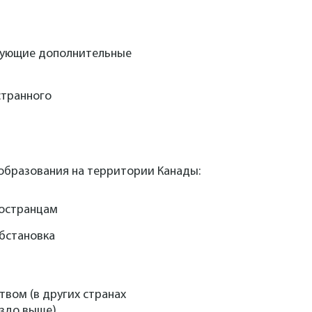
ебующие дополнительные
странного
образования на территории Канады:
ностранцам
бстановка
твом (в других странах
аздо выше)