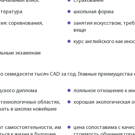
начальный взнос
страхование
итература
школьная форма
ия: соревнования,
занятия искусством, тр
вещи
курс английского как ино
ельным экзаменам
о семидесяти тысяч CAD за год. Главные преимущества 
дского диплома
лояльное отношение к и
отехнологичных областях,
хорошая экологическая о
вать в школах новейшие
ат самостоятельности, им
цена сопоставима с качес
ться к жизни в будущем
стоимость обучения гор