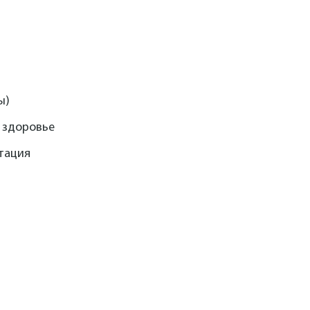
ы)
 здоровье
тация