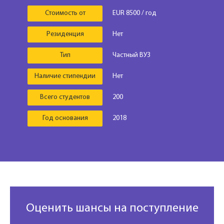
Стоимость от
EUR 8500 / год
Резиденция
Нет
Тип
Частный ВУЗ
Наличие стипендии
Нет
Всего студентов
200
Год основания
2018
Оценить шансы на поступление